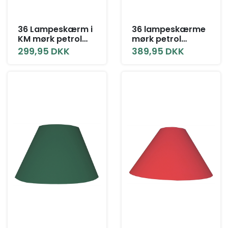
36 Lampeskærm i
36 lampeskærme
KM mørk petrol
mørk petrol
bomuld
bomuld alle
299,95 DKK
389,95 DKK
størrelser med låg