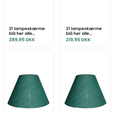
21 lampeskærme
21 lampeskærme
blå hør alle
blå hør alle
størrelser med låg
størrelser uden
389,95 DKK
219,95 DKK
låg