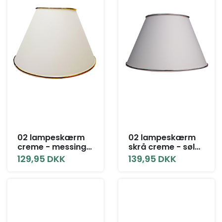
02 lampeskærm
02 lampeskærm
creme - messing
skrå creme - sølv
uden låg alle
alle sørrelser
129,95 DKK
139,95 DKK
størrelser