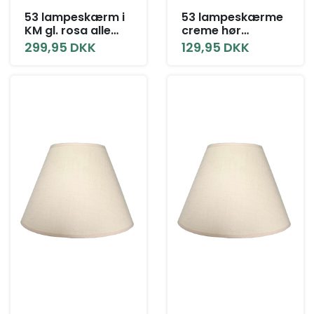
53 lampeskærm i
53 lampeskærme
KM gl. rosa alle
creme hør
størrelser
agraman alle
299,95 DKK
129,95 DKK
størrelser uden
låg