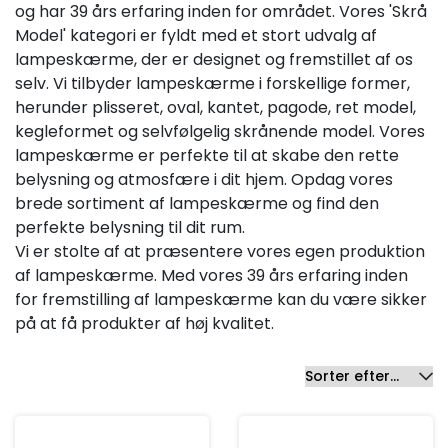
Tilbud
og har 39 års erfaring inden for området. Vores 'Skrå
(0)
På lager
Model' kategori er fyldt med et stort udvalg af
(2951)
lampeskærme, der er designet og fremstillet af os
selv. Vi tilbyder lampeskærme i forskellige former,
herunder plisseret, oval, kantet, pagode, ret model,
kegleformet og selvfølgelig skrånende model. Vores
lampeskærme er perfekte til at skabe den rette
belysning og atmosfære i dit hjem. Opdag vores
brede sortiment af lampeskærme og find den
perfekte belysning til dit rum.
Vi er stolte af at præsentere vores egen produktion
af lampeskærme. Med vores 39 års erfaring inden
for fremstilling af lampeskærme kan du være sikker
på at få produkter af høj kvalitet.