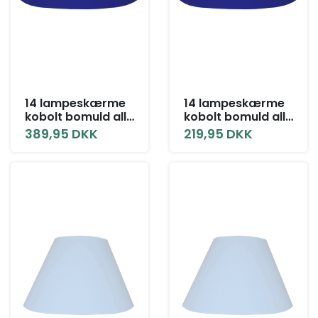
14 lampeskærme
14 lampeskærme
kobolt bomuld alle
kobolt bomuld alle
størrelser med låg
størrelser uden
389,95 DKK
219,95 DKK
låg