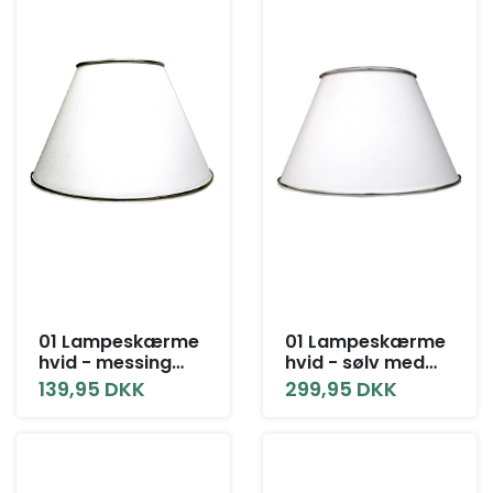
01 Lampeskærme
01 Lampeskærme
hvid - messing
hvid - sølv med
uden låg alle
låg alle størrelser
139,95 DKK
299,95 DKK
størrelser