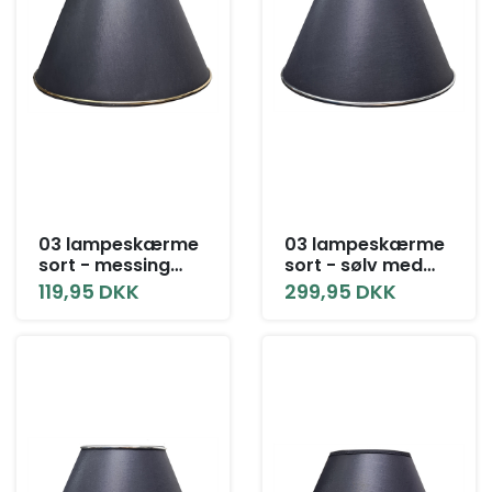
03 lampeskærme
03 lampeskærme
sort - messing
sort - sølv med
uden låg alle
låg alle størrelser
119,95 DKK
299,95 DKK
størrelser