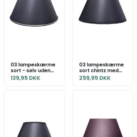
03 lampeskærme
03 lampeskærme
sort - sølv uden
sort chintz med
låg alle størrelser.
låg alle størrelser
139,95 DKK
259,95 DKK