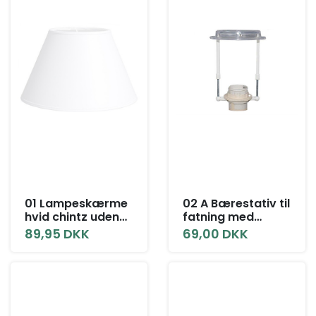
01 Lampeskærme
02 A Bærestativ til
hvid chintz uden
fatning med
låg alle størrelser
omløberring
89,95 DKK
69,00 DKK