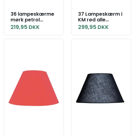
36 lampeskærme
37 Lampeskærm i
mørk petrol
KM rød alle
bomuld alle
størrelser
219,95 DKK
299,95 DKK
størrelser uden
låg