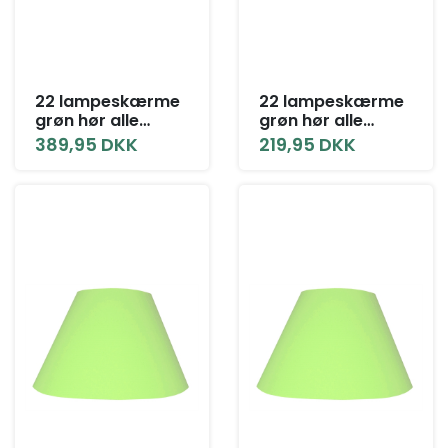
22 lampeskærme
22 lampeskærme
grøn hør alle
grøn hør alle
størrelser med låg
størrelser uden
389,95 DKK
219,95 DKK
låg