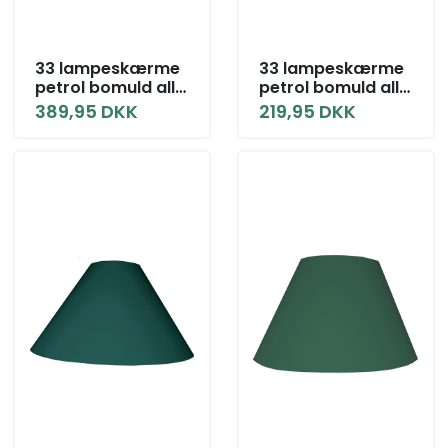
33 lampeskærme
33 lampeskærme
petrol bomuld alle
petrol bomuld alle
størrelser med låg
størrelser uden
389,95 DKK
219,95 DKK
låg