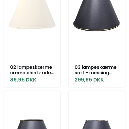
02 lampeskærme
03 lampeskærme
creme chintz uden
sort - messing
låg alle størrelser
med låg alle
89,95 DKK
299,95 DKK
størrelser