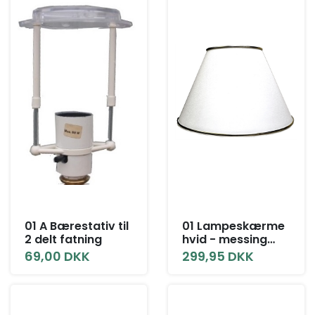
01 A Bærestativ til
01 Lampeskærme
2 delt fatning
hvid - messing
med låg alle
69,00 DKK
299,95 DKK
størrelser