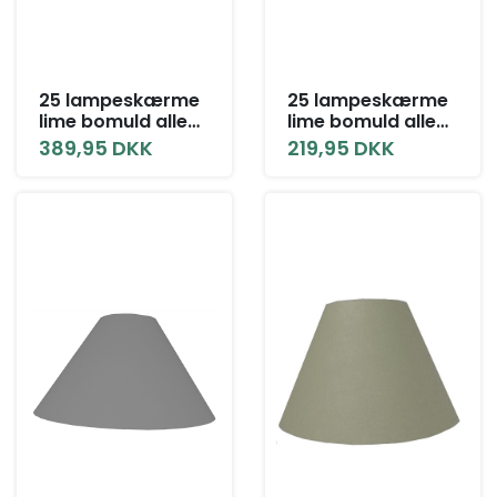
25 lampeskærme
25 lampeskærme
lime bomuld alle
lime bomuld alle
størrelser med låg
størrelser uden
389,95 DKK
219,95 DKK
låg