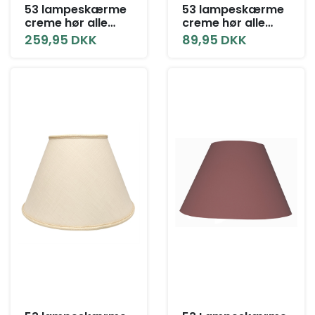
53 lampeskærme
53 lampeskærme
creme hør alle
creme hør alle
størrelser med låg
størrelser uden
259,95 DKK
89,95 DKK
låg