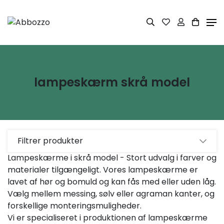
lampeskærm skrå model
Filtrer produkter
Lampeskærme i skrå model - Stort udvalg i farver og
Pris
materialer tilgængeligt. Vores lampeskærme er
69
DKK
780
DKK
lavet af hør og bomuld og kan fås med eller uden låg.
Vælg mellem messing, sølv eller agraman kanter, og
forskellige monteringsmuligheder.
Diverse
Nyheder
Vi er specialiseret i produktionen af lampeskærme
(0)