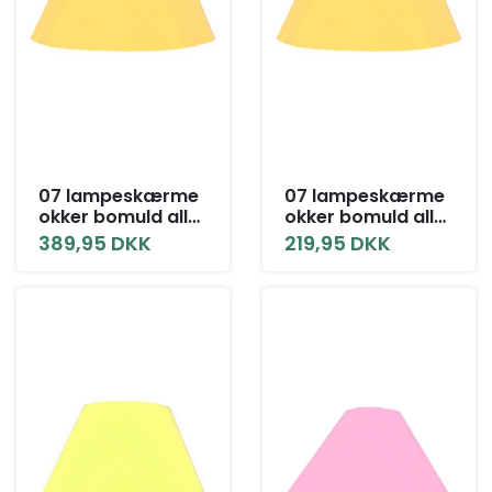
07 lampeskærme
07 lampeskærme
okker bomuld alle
okker bomuld alle
størrelser med låg
størrelser uden
389,95 DKK
219,95 DKK
låg