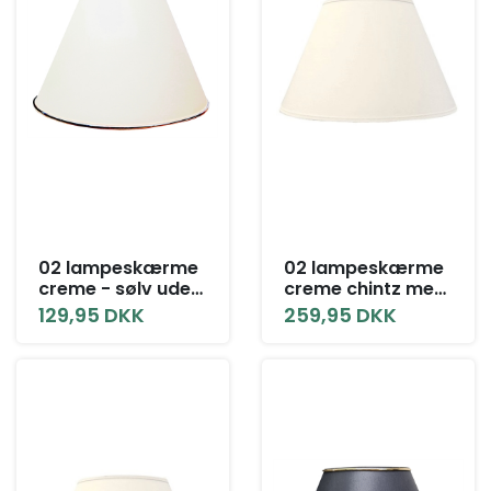
02 lampeskærme
02 lampeskærme
creme - sølv uden
creme chintz med
låg alle størrelser
låg alle størrelser
129,95 DKK
259,95 DKK