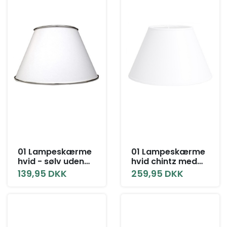
01 Lampeskærme
01 Lampeskærme
hvid - sølv uden
hvid chintz med
låg alle størrelser
låg alle størrelser
139,95 DKK
259,95 DKK