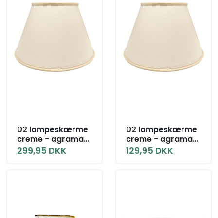
02 lampeskærme
02 lampeskærme
creme - agraman,
creme - agraman,
med låg, alle
uden låg, alle
299,95 DKK
129,95 DKK
størrelser.
størrelser.