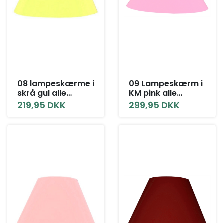
08 lampeskærme i
09 Lampeskærm i
skrå gul alle
KM pink alle
størrelser
størrelser
219,95 DKK
299,95 DKK