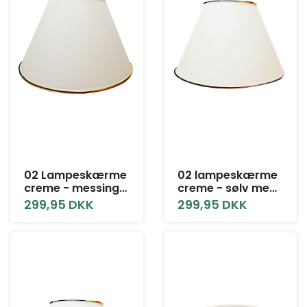
02 Lampeskærme
02 lampeskærme
creme - messing
creme - sølv med
med låg alle
låg, alle størrelser
299,95 DKK
299,95 DKK
størrelser