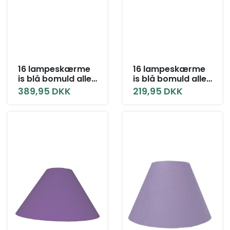
16 lampeskærme
16 lampeskærme
is blå bomuld alle
is blå bomuld alle
størrelser med låg
størrelser uden
389,95 DKK
219,95 DKK
låg