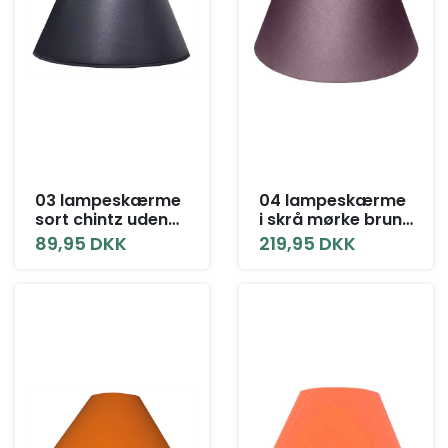
03 lampeskærme
04 lampeskærme
sort chintz uden
i skrå mørke brun
låg alle størrelser
alle størrelser
89,95 DKK
219,95 DKK