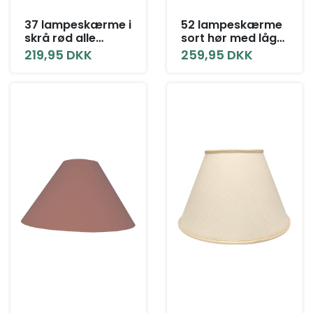
37 lampeskærme i
52 lampeskærme
skrå rød alle
sort hør med låg
størrelser
alle størrelser
219,95 DKK
259,95 DKK