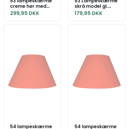
53 lampeskærme
53 Lampeskærme
creme hør med
skrå model gl.
agraman alle
rosa alle
299,95 DKK
179,95 DKK
størrelser med låg
størrelser
54 lampeskærme
54 lampeskærme