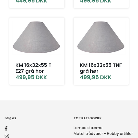
449,95
DKK
499,95
DKK
KM 16x32x55 T-
KM 16x32x55 TNF
E27 grå hør
grå hør
499,95
DKK
499,95
DKK
Følg os
TOP KATEGORIER
Lampeskærme
Metal trådvarer - Hobby artikler