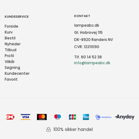
KONTAKT
KUNDESERVICE
lampeabc.dk
Forside
Kurv
Gl. Hobrovej 115
Bestil
DK-8920 Randers NV
Nyheder
CVR: 12211090
Tilbud
Profil
Tlf. 60 14 52 38
Vilkår
info@lampeabc.dk
Søgning
Kundecenter
Favorit
100% sikker handel