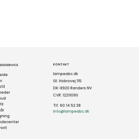
KONTAKT
NDESERVICE
lampeabc.dk
side
rv
Gl. Hobrovej 115
til
DK-8920 Randers NV
heder
CVR: 12211090
bud
fil
Tlf. 60 14 52 38
kår
info@lampeabc.dk
gning
ndecenter
orit