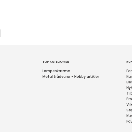
TOP KATEGORIER
KU
Lampeskærme
For
Metal trådvarer - Hobby artikler
Ku
Bes
Ny
Til
Pro
Vil
Sø
Ku
Fav