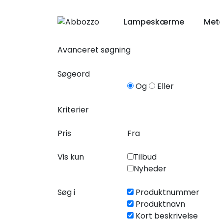
Lampeskærme
Meta
Avanceret søgning
Søgeord
Og
Eller
Kriterier
Pris
Fra
Vis kun
Tilbud
Nyheder
Søg i
Produktnummer
Produktnavn
Kort beskrivelse