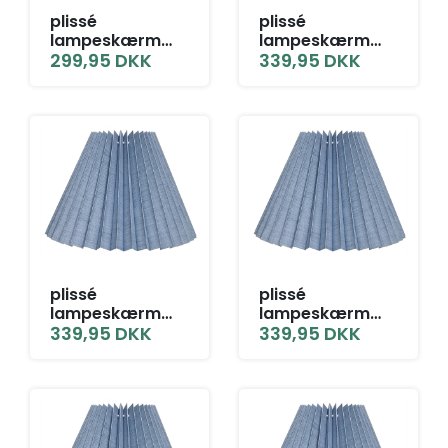
plissé
plissé
lampeskærm
lampeskærm
14x27x40 TNF
299,95
DKK
16x30x42 BR grå
339,95
DKK
grå blå hør
blå hør
plissé
plissé
lampeskærm
lampeskærm
16x30x42 L-E27
339,95
DKK
16x30x42 LNF
339,95
DKK
grå blå hør
grå blå hør