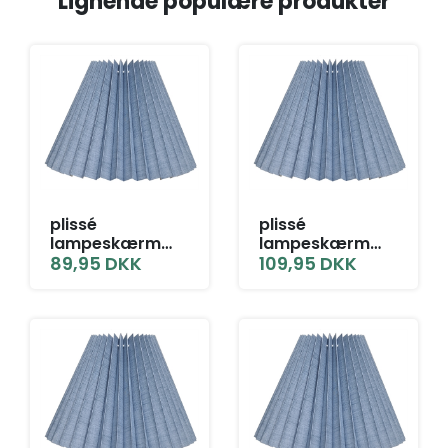
Lignende populære produkter
plissé
plissé
lampeskærm
lampeskærm
9,5x11x17 SK grå
89,95
DKK
10x15x21 KP grå
109,95
DKK
blå hør
blå hør