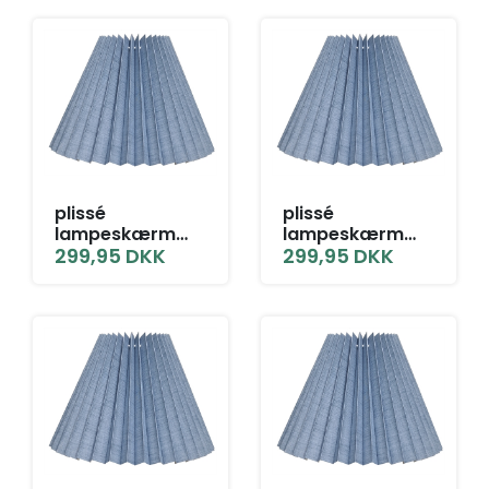
plissé
plissé
lampeskærm
lampeskærm
14x27x40 LNF
299,95
DKK
14x27x40 T-E27
299,95
DKK
grå blå hør
grå blå hør