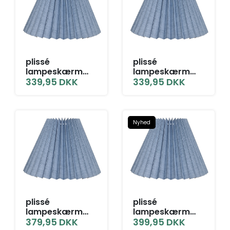
plissé
plissé
lampeskærm
lampeskærm
16x30x42 T-E27
339,95
DKK
16x30x42 TNF
339,95
DKK
grå blå hør
grå blå hør
Nyhed
plissé
plissé
lampeskærm
lampeskærm
18x33x48 BR grå
379,95
DKK
19x35x48 BR grå
399,95
DKK