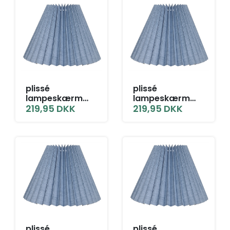
plissé
plissé
lampeskærm
lampeskærm
12,5x23x31 T-E27
219,95
DKK
12,5x23x31 TNF
219,95
DKK
grå blå hør
grå blå hør
plissé
plissé