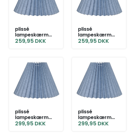
plissé
plissé
lampeskærm
lampeskærm
12x25x32 L-E27
259,95
DKK
12x25x32 TNF
259,95
DKK
grå blå hør
grå blå hør
plissé
plissé
lampeskærm
lampeskærm
14x27x40 BR grå
299,95
DKK
14x27x40 L-E27
299,95
DKK
blå hør
grå blå hør