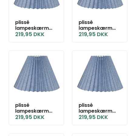
plissé
plissé
lampeskærm
lampeskærm
12,5x23x31 BR
219,95
DKK
12,5x23x31 L-E27
219,95
DKK
grå blå hør
grå blå hør
plissé
plissé
lampeskærm
lampeskærm
12,5x23x31 LNF
219,95
DKK
12,5x23x31 SK
219,95
DKK
grå blå hør
grå blå hør