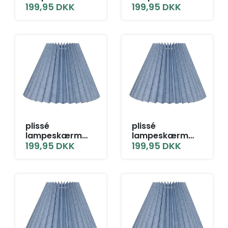
11x21x28 LNF grå
199,95
DKK
11x21x28 SK grå
199,95
DKK
blå hør
blå hør
plissé
plissé
lampeskærm
lampeskærm
11x21x28 T-E27
199,95
DKK
11x21x28 TNF grå
199,95
DKK
grå blå hør
blå hør