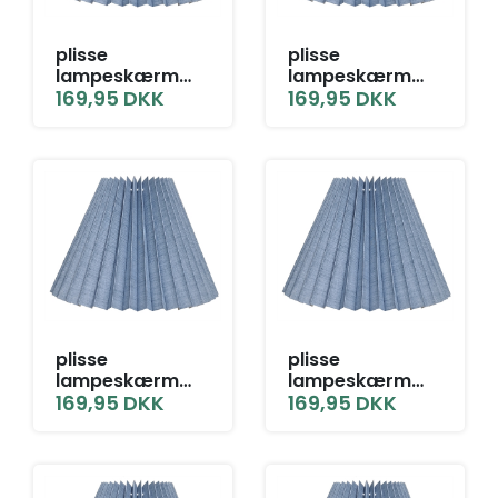
plisse
plisse
lampeskærm
lampeskærm
9,5x18x25 L-E27
169,95
DKK
9,5x18x25 LNF
169,95
DKK
grå blå hør
grå blå hør
plisse
plisse
lampeskærm
lampeskærm
9,5x18x25 SK grå
169,95
DKK
9,5x18x25 TNF
169,95
DKK
blå hør
grå blå hør