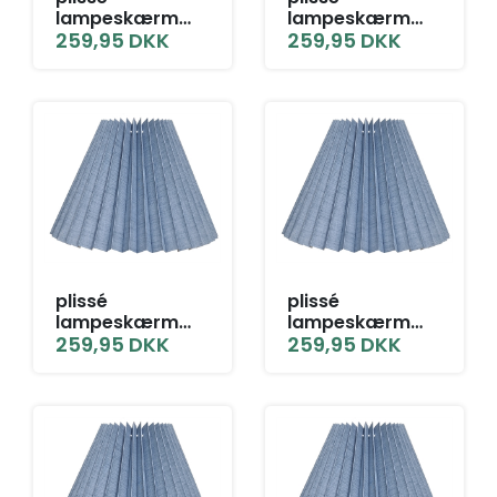
lampeskærm
lampeskærm
12x25x32 BR grå
259,95
DKK
12x25x32 L-E27
259,95
DKK
blå hør
grå blå hør
plissé
plissé
lampeskærm
lampeskærm
12x25x32 LNF grå
259,95
DKK
12x25x32 SK grå
259,95
DKK
blå hør
blå hør