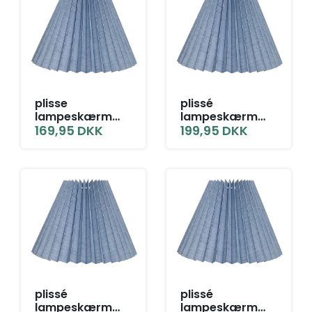
plisse
plissé
lampeskærm
lampeskærm
9,5x18x25 TNF
169,95
DKK
11x21x28 L-E27
199,95
DKK
grå blå hør
grå blå hør
plissé
plissé
lampeskærm
lampeskærm