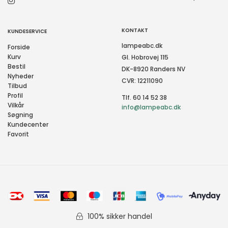
KONTAKT
KUNDESERVICE
lampeabc.dk
Forside
Kurv
Gl. Hobrovej 115
Bestil
DK-8920 Randers NV
Nyheder
CVR: 12211090
Tilbud
Profil
Tlf. 60 14 52 38
Vilkår
info@lampeabc.dk
Søgning
Kundecenter
Favorit
100% sikker handel