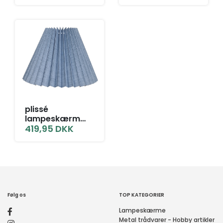
blå hør
blå hør
plissé
lampeskærm
22x40x48 BR grå
419,95
DKK
blå hør
Følg os
TOP KATEGORIER
Lampeskærme
Metal trådvarer - Hobby artikler