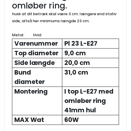
omløber ring.
husk at dit betræk skal være 3 cm. længere end stativ
side, altså her minimums længde 23 cm.
Metal: Hvid
Varenummer
Pl 23 L-E27
Top diameter
9,0 cm
Side længde
20,0 cm
Bund
31,0 cm
diameter
Montering
I top L-E27 med
omløber ring
41mm hul
MAX Wat
60W