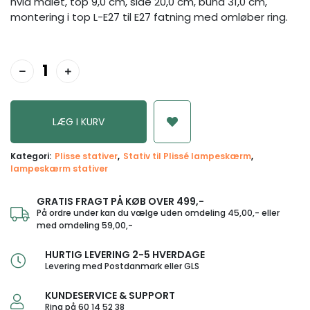
hvid malet, top 9,0 cm, side 20,0 cm, bund 31,0 cm,
montering i top L-E27 til E27 fatning med omløber ring.
Kategori:
Plisse stativer
Stativ til Plissé lampeskærm
lampeskærm stativer
GRATIS FRAGT PÅ KØB OVER 499,-
På ordre under kan du vælge uden omdeling 45,00,- eller
med omdeling 59,00,-
HURTIG LEVERING 2-5 HVERDAGE
Levering med Postdanmark eller GLS
KUNDESERVICE & SUPPORT
Ring på 60 14 52 38