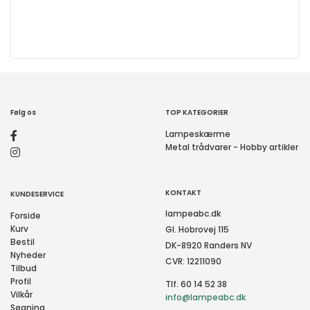
Følg os
TOP KATEGORIER
Lampeskærme
Metal trådvarer - Hobby artikler
KONTAKT
KUNDESERVICE
lampeabc.dk
Forside
Kurv
Gl. Hobrovej 115
Bestil
DK-8920 Randers NV
Nyheder
CVR: 12211090
Tilbud
Profil
Tlf. 60 14 52 38
Vilkår
info@lampeabc.dk
Søgning