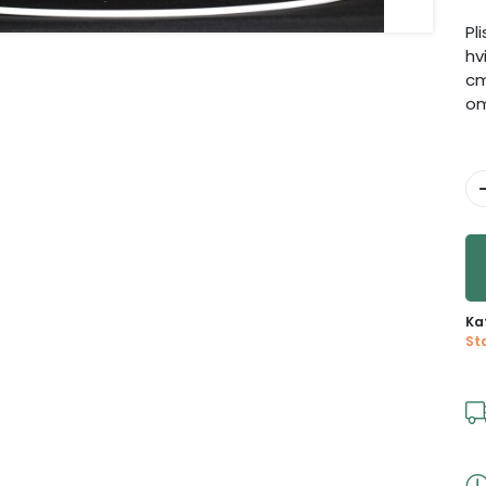
Pl
hv
cm
om
Ka
St