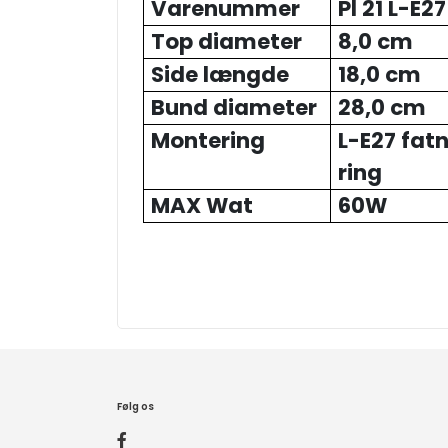
Varenummer
Pl 21 L-E27
Top diameter
8,0 cm
Side længde
18,0 cm
Bund diameter
28,0 cm
Montering
L-E27 fat
ring
MAX Wat
60W
Følg os