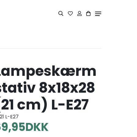
Lampeskærm
stativ 8x18x28
(21 cm) L-E27
 21 L-E27
69,95
DKK