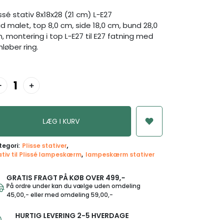
issé stativ 8x18x28 (21 cm) L-E27
id malet, top 8,0 cm, side 18,0 cm, bund 28,0
, montering i top L-E27 til E27 fatning med
løber ring.
tegori:
Plisse stativer
ativ til Plissé lampeskærm
lampeskærm stativer
GRATIS FRAGT PÅ KØB OVER 499,-
På ordre under kan du vælge uden omdeling
45,00,- eller med omdeling 59,00,-
HURTIG LEVERING 2-5 HVERDAGE