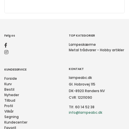
Følg os
TOP KATEGORIER
Lampeskærme
Metal trådvarer - Hobby artikler
KONTAKT
KUNDESERVICE
lampeabc.dk
Forside
Kurv
Gl. Hobrovej 115
Bestil
DK-8920 Randers NV
Nyheder
CVR: 12211090
Tilbud
Profil
Tlf. 60 14 52 38
Vilkår
info@lampeabc.dk
Søgning
Kundecenter
Favorit