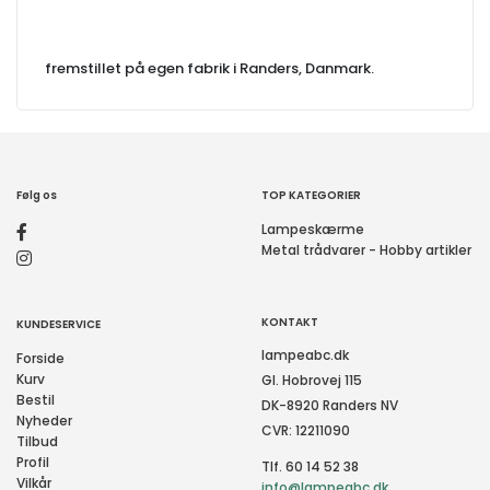
fremstillet på egen fabrik i Randers, Danmark.
Følg os
TOP KATEGORIER
Lampeskærme
Metal trådvarer - Hobby artikler
KONTAKT
KUNDESERVICE
lampeabc.dk
Forside
Kurv
Gl. Hobrovej 115
Bestil
DK-8920 Randers NV
Nyheder
CVR: 12211090
Tilbud
Profil
Tlf. 60 14 52 38
Vilkår
info@lampeabc.dk