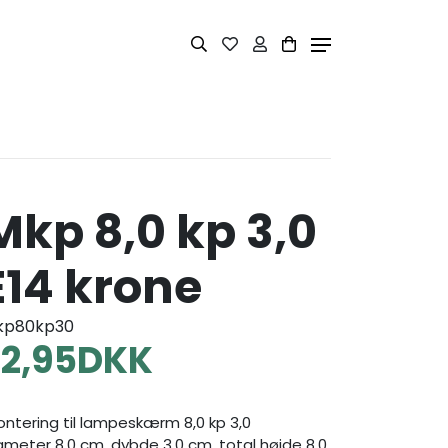
Mkp 8,0 kp 3,0
E14 krone
kp80kp30
22,95
DKK
ntering til lampeskærm 8,0 kp 3,0
ameter 8,0 cm, dybde 3,0 cm, total højde 8,0