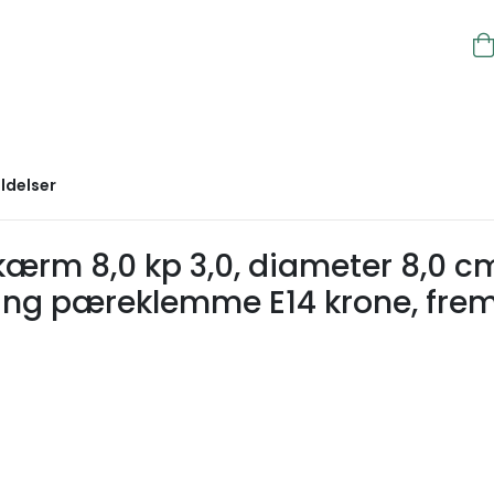
ldelser
ærm 8,0 kp 3,0, diameter 8,0 cm
ing pæreklemme E14 krone, frems