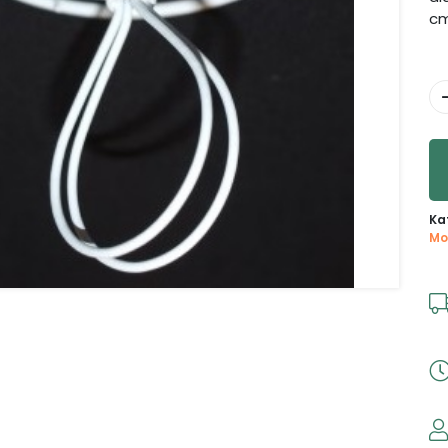
cm
Ka
Mo