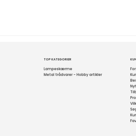
TOP KATEGORIER
KU
Lampeskærme
For
Metal trådvarer - Hobby artikler
Ku
Bes
Ny
Til
Pro
Vil
Sø
Ku
Fav