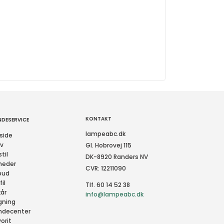
KONTAKT
NDESERVICE
lampeabc.dk
side
rv
Gl. Hobrovej 115
til
DK-8920 Randers NV
heder
CVR: 12211090
bud
fil
Tlf. 60 14 52 38
kår
info@lampeabc.dk
gning
ndecenter
orit