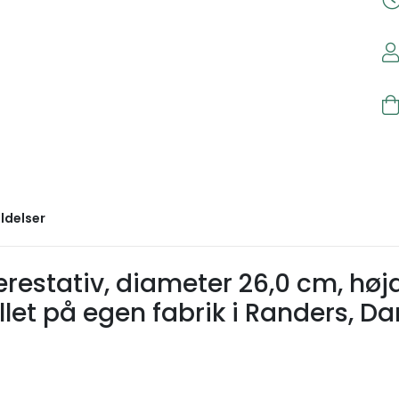
ldelser
bærestativ, diameter 26,0 cm, hø
illet på egen fabrik i Randers, D