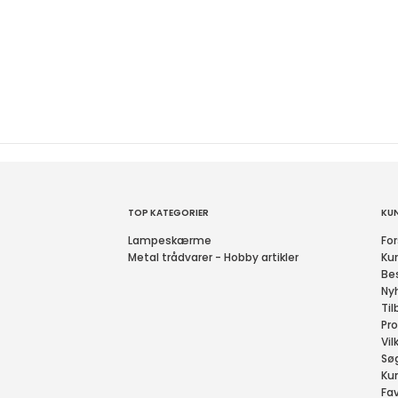
TOP KATEGORIER
KU
Lampeskærme
For
Metal trådvarer - Hobby artikler
Ku
Bes
Ny
Til
Pro
Vil
Sø
Ku
Fav