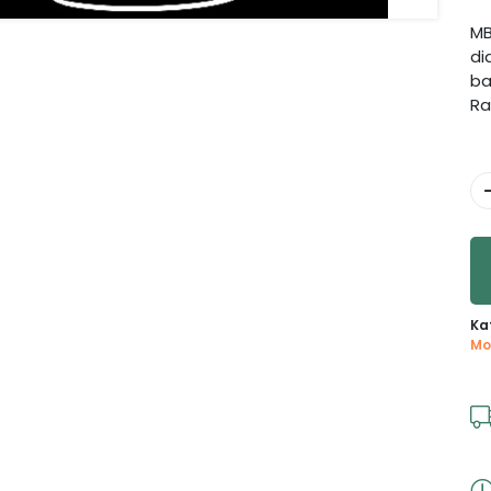
MB
di
bæ
Ra
Ka
Mo