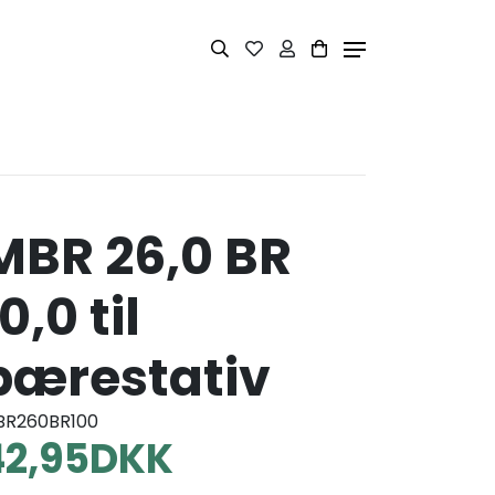
MBR 26,0 BR
0,0 til
bærestativ
BR260BR100
42,95
DKK