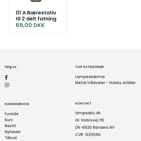
01 A Bærestativ
til 2 delt fatning
69,00
DKK
Følg os
TOP KATEGORIER
Lampeskærme
Metal trådvarer - Hobby artikler
KONTAKT
KUNDESERVICE
lampeabc.dk
Forside
Kurv
Gl. Hobrovej 115
Bestil
DK-8920 Randers NV
Nyheder
CVR: 12211090
Tilbud