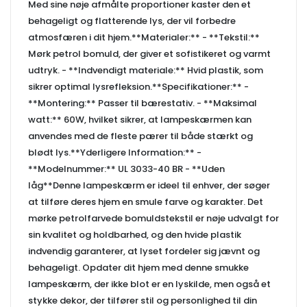
Med sine nøje afmålte proportioner kaster den et
behageligt og flatterende lys, der vil forbedre
atmosfæren i dit hjem.**Materialer:** - **Tekstil:**
Mørk petrol bomuld, der giver et sofistikeret og varmt
udtryk. - **Indvendigt materiale:** Hvid plastik, som
sikrer optimal lysrefleksion.**Specifikationer:** -
**Montering:** Passer til bærestativ. - **Maksimal
watt:** 60W, hvilket sikrer, at lampeskærmen kan
anvendes med de fleste pærer til både stærkt og
blødt lys.**Yderligere Information:** -
**Modelnummer:** UL 3033-40 BR - **Uden
låg**Denne lampeskærm er ideel til enhver, der søger
at tilføre deres hjem en smule farve og karakter. Det
mørke petrolfarvede bomuldstekstil er nøje udvalgt for
sin kvalitet og holdbarhed, og den hvide plastik
indvendig garanterer, at lyset fordeler sig jævnt og
behageligt. Opdater dit hjem med denne smukke
lampeskærm, der ikke blot er en lyskilde, men også et
stykke dekor, der tilfører stil og personlighed til din