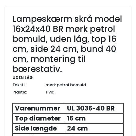
Lampeskærm skrå model
16x24x40 BR mørk petrol
bomuld, uden låg, top 16
cm, side 24 cm, bund 40
cm, montering til
bærestativ.
UDEN LÅG
Tekstil: mørk petrol bomuld
Plastik: Hvid
Varenummer
UL 3036-40 BR
Top diameter
16 cm
Side længde
24 cm