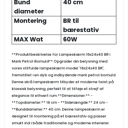
Bund
40 cm
diameter
Montering
BR til
bærestativ
MAX Wat
60W
**Produktbeskrivelse for Lampeskærm 16x24x40 BR i
Mørk Petrol Bomuld** Opgrader din belysning med
vores stilfulde lampeskærm model '16x24x40 BR',
fremstillet i en dyb og indbydende mørk petrol bomuld.
Denne skrå lampeskærm tilbyder et moderne twist på
klassisk belysning, perfekt til at tilføje et strejf af
elegance til ethvert rum.**Dimensioner:** -
**Topdiameter:** 16 cm - **Sidelængde:** 24 cm -
**Bunddiameter:** 40 cm. Denne lampeskærm er
designet til montering på et bærestativ og passer
smukt ind i både traditionelle og moderne interiører.