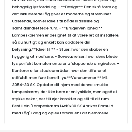
behagelig lysfordeling. - **Design:** Den skrå form og
det inkluderede låg giver et moderne og strømlinet
udseende, som er ideelt til både klassiske og
samtidsindrettede rum. - **Brugervenlighed:**
Lampeskærmen er designet til at være let at installere,
så du hurtigt og enkelt kan opdatere din
belysning.**Ideel til:** - Stuer, hvor den skaber en
hyggelig atmosfære. - Soveværelser, hvor dens bløde
lys perfekt komplementerer afslappende omgivelser. -
Kontorer eller studieområder, hvor den tilfører et
stilfuldt men funktionelt lys.**Varenummer:** ML
3054-30 SK. Opdater dit hjem med denne smukke
lampeskærm, der ikke bare er en lyskilde, men også et
stykke dekor, der tilføjer karakter og stil til dit rum.
Bestil din "Lampeskærm 14x19x30 SK Abrikos Bomuld
med Låg" i dag og oplev forskellen i dit hjemmeliv.