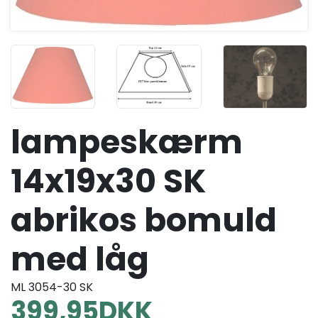
lampeskærm
14x19x30 SK
abrikos bomuld
med låg
ML 3054-30 SK
399,95
DKK