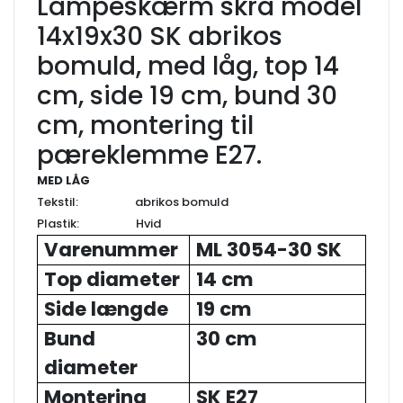
Lampeskærm skrå model
14x19x30 SK abrikos
bomuld, med låg, top 14
cm, side 19 cm, bund 30
cm, montering til
pæreklemme E27.
MED LÅG
Tekstil: abrikos bomuld
Plastik: Hvid
Varenummer
ML 3054-30 SK
Top diameter
14 cm
Side længde
19 cm
Bund
30 cm
diameter
Montering
SK E27