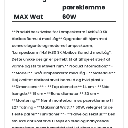
pæreklemme
MAX Wat
60W
**Produktbeskrivelse for Lampeskærm 14x19x30 SK
Abrikos Bomuld med Låg** Opgrader dit hjem med
denne elegante og moderne lampeskærm,
"Lampeskærm 14x19x30 SK Abrikos Bomuld med Låg".
Dette unikke design er perfekt til at tilføje et strejf af
varme og stil til ethvert rum.**Produktinformation:**-
**Model:** Skrå lampeskærm med låg - **Materiale:**
Høj kvalitet abrikosfarvet bomuld og hvid plastik -
**Dimensioner:** - **Top diameter:** 14 cm - **Side
længde:** 19 cm - **Bund diameter:** 30 cm -
**Montering:** Nemt monterbar med pæreklemme til
E27 fatning - **Maksimal Watt:** 60W, velegnet til de
fleste pærer**Funktioner:**- **Farve og Tekstur:** Den
smukke abrikosfarve tilføjer en blød og indbydende
atmosfære, mens bomuldstekstilet sikrer en jævn og