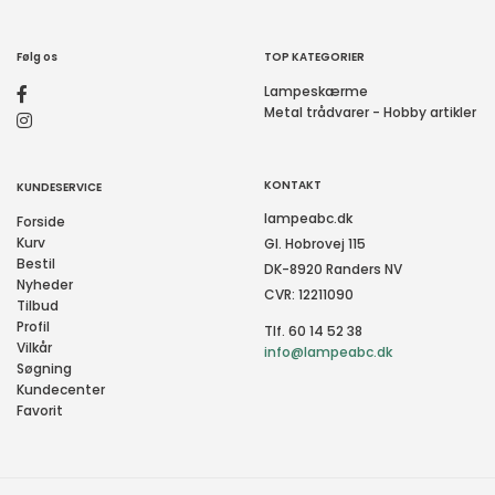
Følg os
TOP KATEGORIER
Lampeskærme
Metal trådvarer - Hobby artikler
KONTAKT
KUNDESERVICE
lampeabc.dk
Forside
Kurv
Gl. Hobrovej 115
Bestil
DK-8920 Randers NV
Nyheder
CVR: 12211090
Tilbud
Profil
Tlf. 60 14 52 38
Vilkår
info@lampeabc.dk
Søgning
Kundecenter
Favorit