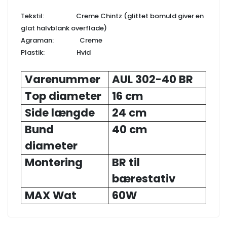
Tekstil: Creme Chintz (glittet bomuld giver en
glat halvblank overflade)
Agraman: Creme
Plastik: Hvid
Varenummer
AUL 302-40 BR
Top diameter
16 cm
Side længde
24 cm
Bund
40 cm
diameter
Montering
BR til
bærestativ
MAX Wat
60W