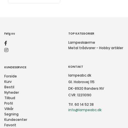
Følg os
TOP KATEGORIER
Lampeskærme
Metal trådvarer - Hobby artikler
KONTAKT
KUNDESERVICE
lampeabc.dk
Forside
Kurv
Gl. Hobrovej 115
Bestil
DK-8920 Randers NV
Nyheder
CVR: 12211090
Tilbud
Profil
Tlf. 60 14 52 38
Vilkår
info@lampeabc.dk
Søgning
Kundecenter
Favorit