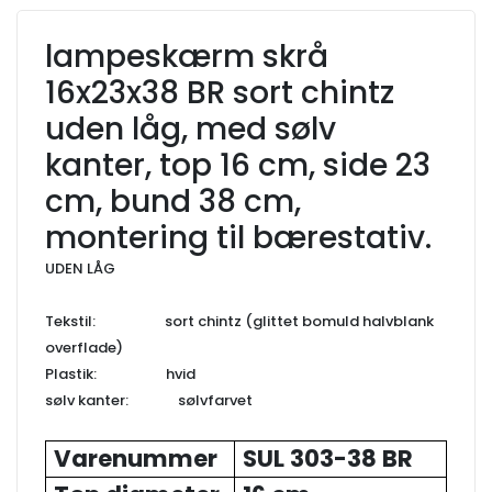
lampeskærm skrå
16x23x38 BR sort chintz
uden låg, med sølv
kanter, top 16 cm, side 23
cm, bund 38 cm,
montering til bærestativ.
UDEN LÅG
Tekstil: sort chintz (glittet bomuld halvblank
overflade)
Plastik: hvid
sølv kanter: sølvfarvet
Varenummer
SUL 303-38 BR