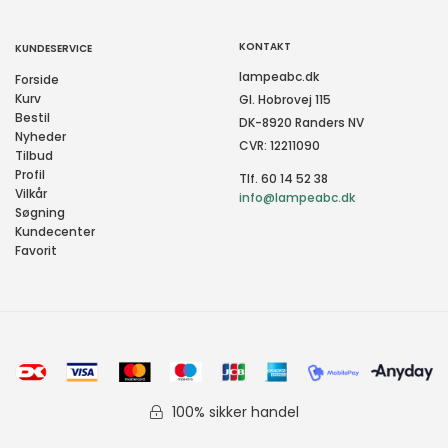
KONTAKT
KUNDESERVICE
lampeabc.dk
Forside
Kurv
Gl. Hobrovej 115
Bestil
DK-8920 Randers NV
Nyheder
CVR: 12211090
Tilbud
Profil
Tlf. 60 14 52 38
Vilkår
info@lampeabc.dk
Søgning
Kundecenter
Favorit
100% sikker handel