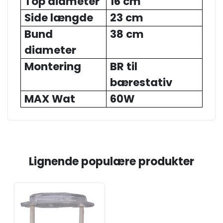
Top diameter
16 cm
Side længde
23 cm
Bund
38 cm
diameter
Montering
BR til
bærestativ
MAX Wat
60W
Lignende populære produkter