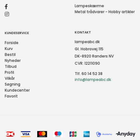
Lampeskærme
Metal trådvarer - Hobby artikler
KONTAKT
KUNDESERVICE
lampeabc.dk
Forside
Kurv
Gl. Hobrovej 115
Bestil
DK-8920 Randers NV
Nyheder
CVR: 12211090
Tilbud
Profil
Tlf. 60 14 52 38
Vilkår
info@lampeabc.dk
Søgning
Kundecenter
Favorit