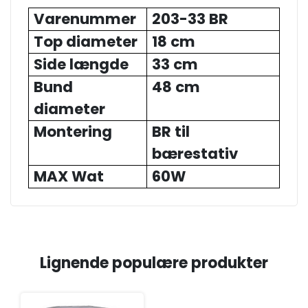
Varenummer
203-33 BR
Top diameter
18 cm
Side længde
33 cm
Bund
48 cm
diameter
Montering
BR til
bærestativ
MAX Wat
60W
Lignende populære produkter