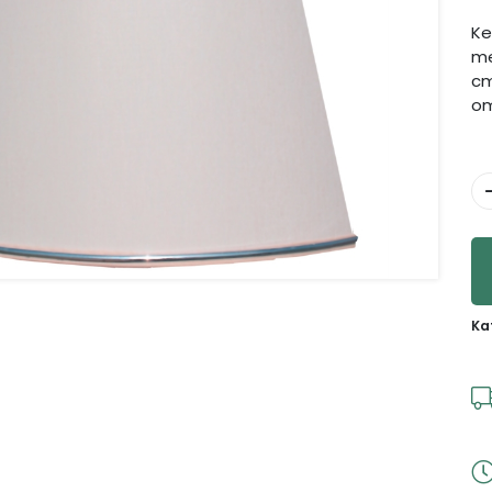
Ke
me
cm
om
Ka