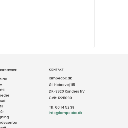
KONTAKT
NDESERVICE
lampeabc.dk
side
rv
Gl. Hobrovej 115
til
DK-8920 Randers NV
heder
CVR: 12211090
bud
fil
Tlf. 60 14 52 38
kår
info@lampeabc.dk
gning
ndecenter
orit