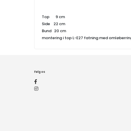
Top 9 cm
Side 22 cm
Bund 20 cm
montering i top L-E27 fatning med omløberrin
Følg os