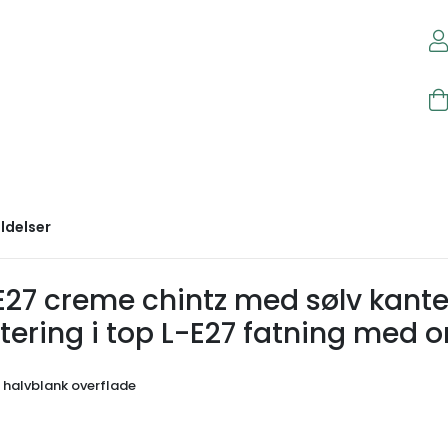
ldelser
27 creme chintz med sølv kanter
ering i top L-E27 fatning med o
alvblank overflade