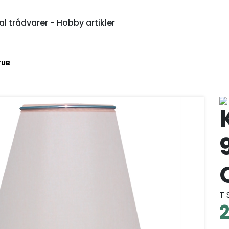
l trådvarer - Hobby artikler
TUB
T 