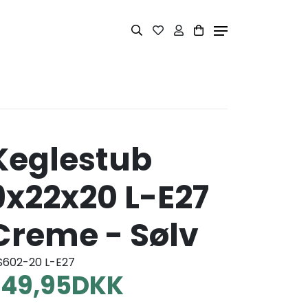
Keglestub
9x22x20 L-E27
Creme - Sølv
S602-20 L-E27
249,95
DKK