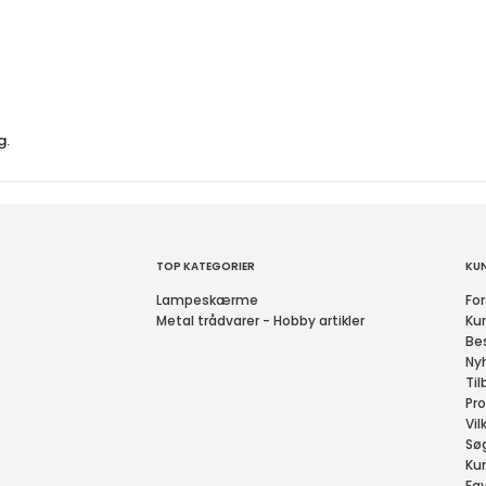
g.
TOP KATEGORIER
KU
Lampeskærme
For
Metal trådvarer - Hobby artikler
Ku
Bes
Ny
Til
Pro
Vil
Sø
Ku
Fav