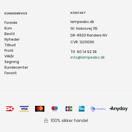
KONTAKT
KUNDESERVICE
lampeabc.dk
Forside
Kurv
Gl. Hobrovej 115
Bestil
DK-8920 Randers NV
Nyheder
CVR: 12211090
Tilbud
Profil
Tlf. 60 14 52 38
Vilkår
info@lampeabc.dk
Søgning
Kundecenter
Favorit
100% sikker handel