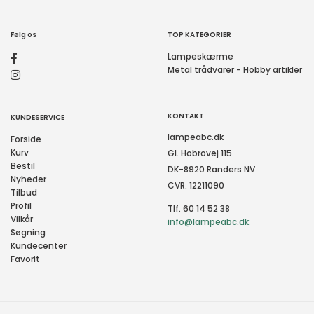
Følg os
TOP KATEGORIER
Lampeskærme
Metal trådvarer - Hobby artikler
KONTAKT
KUNDESERVICE
lampeabc.dk
Forside
Kurv
Gl. Hobrovej 115
Bestil
DK-8920 Randers NV
Nyheder
CVR: 12211090
Tilbud
Profil
Tlf. 60 14 52 38
Vilkår
info@lampeabc.dk
Søgning
Kundecenter
Favorit