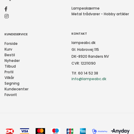
Lampeskærme
Metal trådvarer - Hobby artikler
KONTAKT
KUNDESERVICE
lampeabc.dk
Forside
Kurv
Gl. Hobrovej 115
Bestil
DK-8920 Randers NV
Nyheder
CVR: 12211090
Tilbud
Profil
Tlf. 60 14 52 38
Vilkår
info@lampeabc.dk
Søgning
Kundecenter
Favorit