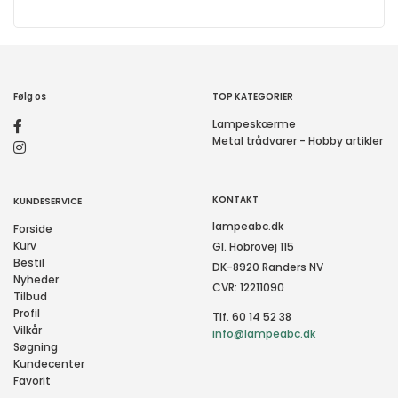
Følg os
TOP KATEGORIER
Lampeskærme
Metal trådvarer - Hobby artikler
KONTAKT
KUNDESERVICE
lampeabc.dk
Forside
Kurv
Gl. Hobrovej 115
Bestil
DK-8920 Randers NV
Nyheder
CVR: 12211090
Tilbud
Profil
Tlf. 60 14 52 38
Vilkår
info@lampeabc.dk
Søgning
Kundecenter
Favorit